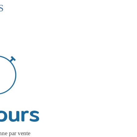
S
jours
ne par vente