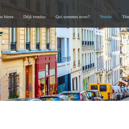
s biens
Déjà vendus
Qui sommes nous?
Vendre
Tém