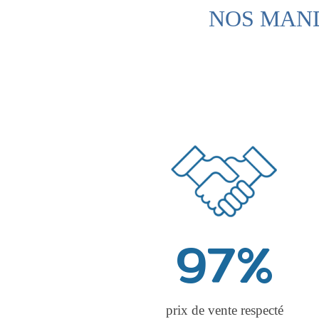
NOS MAND
97
%
prix de vente respecté